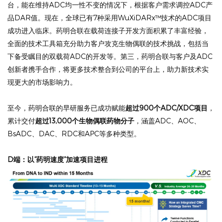
台，能在维持ADC均一性不变的情况下，根据客户需求调控ADC产
品DAR值。现在，全球已有7种采用WuXiDARx™技术的ADC项目
成功进入临床。药明合联在载荷连接子开发方面积累了丰富经验，
全面的技术工具箱充分助力客户攻克生物偶联的技术挑战，包括当
下备受瞩目的双载荷ADC的开发等。第三，药明合联与客户及ADC
创新者携手合作，将更多技术整合到公司的平台上，助力新技术实
现更大的市场影响力。
至今，药明合联的早研服务已成功赋能
超过900个ADC/XDC项目
，
累计交付
超过13,000个
生物偶联药物分子
，涵盖ADC、AOC、
BsADC、DAC、RDC和APC等多种类型。
D端：以“药明速度”加速项目进程