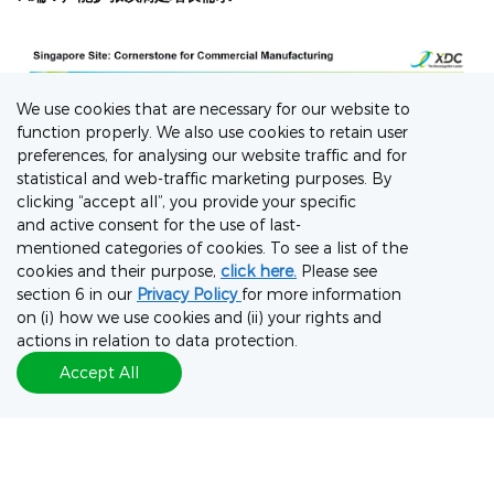
We use cookies that are necessary for our website to
function properly. We also use cookies to retain user
preferences, for analysing our website traffic and for
statistical and web-traffic marketing purposes. By
clicking “accept all”, you provide your specific
and active consent for the use of last-
mentioned categories of cookies. To see a list of the
cookies and their purpose,
click here.
Please see
section 6 in our
Privacy Policy
for more information
on (i) how we use cookies and (ii) your rights and
actions in relation to data protection.
为满足ADC和生物偶联药物日益增长的需求，药明合联正稳步推进
Accept All
全球双厂生产战略的落地，其一站式生产模式和供应链整合优势愈
发凸显。李博士提及了几个关键里程碑：
· XBCM2 Line2的启用：
这条尖端的双功能mAb/DS生产线，整合
了细胞培养、抗体纯化和偶联原液生产等关键环节，极大提升了开