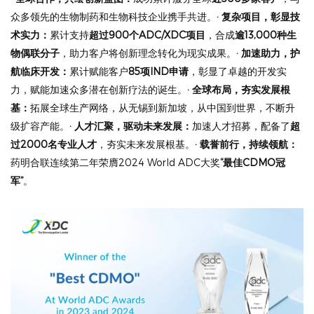
众多领先的生物制药和生物科技企业携手共进。
· 复杂项目，彰显技
术实力：
累计支持
超过900个ADC/XDC项目
，合成
逾13,000种生
物偶联分子
，助力客户将创新理念转化为现实成果。
· 加速助力，护
航临床开发：
累计赋能客户
85项IND申请
，彰显了卓越的开发实
力，赋能加速众多潜在创新疗法的诞生。
· 全球布局，夯实发展根
基：
拓展全球生产网络，从无锡到新加坡，从中国到世界，不断升
级扩容产能。
· 人才汇聚，驱动未来发展：
加速人才招募，配备了
超
过2000名专业人才
，夯实未来发展根基。
· 载誉前行，持续领航：
药明合联连续第二年荣膺2024 World ADC大奖
“最佳CDMO冠
军”
。