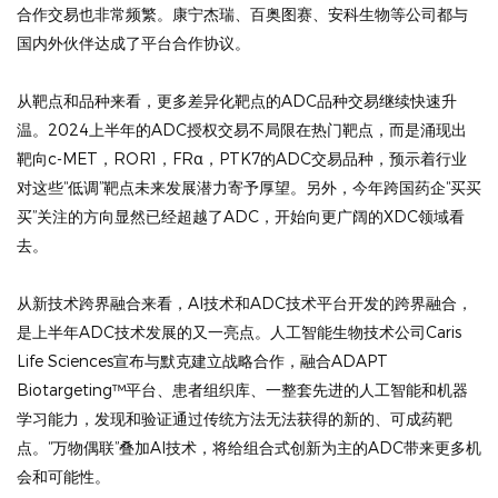
合作交易也非常频繁。康宁杰瑞、百奥图赛、安科生物等公司都与
国内外伙伴达成了平台合作协议。
从靶点和品种来看，更多差异化靶点的ADC品种交易继续快速升
温。2024上半年的ADC授权交易不局限在热门靶点，而是涌现出
靶向c-MET，ROR1，FRα，PTK7的ADC交易品种，预示着行业
对这些“低调”靶点未来发展潜力寄予厚望。另外，今年跨国药企“买买
买”关注的方向显然已经超越了ADC，开始向更广阔的XDC领域看
去。
从新技术跨界融合来看，AI技术和ADC技术平台开发的跨界融合，
是上半年ADC技术发展的又一亮点。人工智能生物技术公司Caris
Life Sciences宣布与默克建立战略合作，融合ADAPT
Biotargeting™平台、患者组织库、一整套先进的人工智能和机器
学习能力，发现和验证通过传统方法无法获得的新的、可成药靶
点。“万物偶联”叠加AI技术，将给组合式创新为主的ADC带来更多机
会和可能性。