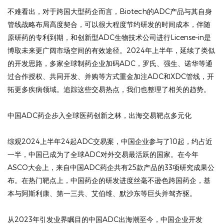
不难看出，对于跨国大型药企而言，Biotech的ADC产品与其自身
管线战略布局高度契合，可以很大程度节约研发的时间成本，伴随
原研药的专利到期，和创新型ADC生物技术公司进行License-in是
博取未来更广阔市场空间的有效途径。2024年上半年，延续了类似
的开发思路，多家全球制药企业加码ADC，罗氏、强生、诺华等通
过合作授权、共同开发、并购等方式重金加注ADC和XDC管线，开
拓更多疾病领域。追踪这些交易热点，我们也整理了相关的趋势。
中国ADC药企步入全球医药创新之林，出海交易靶点多元化
综观2024上半年24起ADC交易案，中国企业参与了10起，约占近
一半，中国已成为了全球ADC对外交易最活跃的国家。在今年
ASCO大会上，来自中国ADC药企共有25款产品的33项研究成果公
布。在热门靶点上，中国药企的研发进度丝毫不逊色跨国药企，基
本与阿斯利康、第一三共、艾伯维、默沙东等巨头并驾齐驱。
从2023年引发业界瞩目的中国ADC出海潮至今，中国企业开发