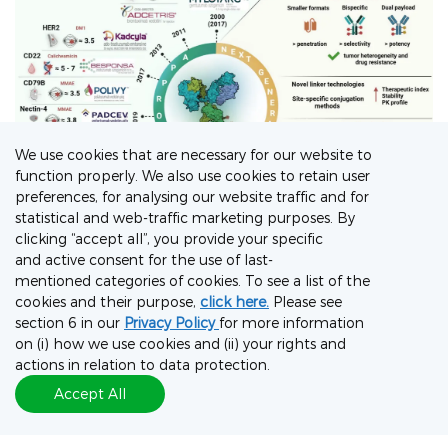
We use cookies that are necessary for our website to
function properly. We also use cookies to retain user
preferences, for analysing our website traffic and for
statistical and web-traffic marketing purposes. By
clicking “accept all”, you provide your specific
and active consent for the use of last-
Source:”Antibody–Drug Conjugates: The Dynamic Evolution
mentioned categories of cookies. To see a list of the
cookies and their purpose,
click here.
Please see
from Conventional to Next-Generation Constructs.” Cancers
section 6 in our
Privacy Policy
for more information
16.2 (2024): 447.
on (i) how we use cookies and (ii) your rights and
actions in relation to data protection.
从ADC到XDC，全面开花
Accept All
整体来看，诺华公司的放射性药物Lutathera、Pluvicto的成功上市