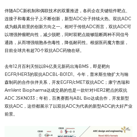
伴随ADC新机制和偶联技术的双重推进，各药企在关键组件靶点、
连接子和毒素分子上不断创新，新型ADC分子持续火热。双抗ADC
成为颇具前景的创新方向之一。相对于传统ADC而言，双抗ADC可
以增强肿瘤靶向性，减少脱靶，同时双靶点能够阻断两种不同信号
通路，从而增强细胞杀伤毒性，降低耐药性。根据医药魔方数据，
目前全球共有超70个双抗ADC药物在研。
去年12月百利天恒以84亿美元新药出海BMS，即是靶向
EGFR/HER3的双抗ADCBL-B01D1。今年，普米斯生物扩大与翰
森制药的合作伙伴关系，开发EGFR/cMET双抗ADC；康宁杰瑞和
ArriVent Biopharma达成交易的也是一款针对HER2靶点的双抗
ADC JSKN033；年初，百奥赛图与ABL Bio达成合作，开发新型
双抗ADC，这些都展示了以双抗ADC为代表的新型ADC的大好产业
前景。